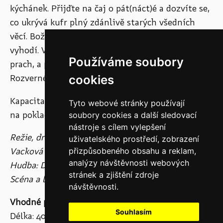
kýchánek. Přijďte na čaj o pát(náct)é a dozvíte se,
co ukrývá kufr plný zdánlivě starých všedních
věcí. Boženka totiž sbírá vše, co lidi ztratí, nebo
vyhodí. Všechny věci opráší, omete, utře z nich
Používáme soubory
prach, a potom naslouchá jejich příběhům.
cookies
Rozverné příběhy z kufru představí
Divadlo b
.
Kapacita sálu je omezená, doporučujeme rezervaci
Tyto webové stránky používají
na pokladně MLK (tel.: 469 620 310).
soubory cookies a další sledovací
nástroje s cílem vylepšení
Režie, dramaturgie: Dora Bouzková a Jiřina
uživatelského prostředí, zobrazení
přizpůsobeného obsahu a reklam,
Vacková
analýzy návštěvnosti webových
Hudba: Dominik Renč
stránek a zjištění zdroje
Scéna a loutky: Zuzana Nováková Hilská
návštěvnosti.
Vhodné pro diváky ve věku 5 – 99 let
Souhlasím
Délka: 40 minut bez přestávky