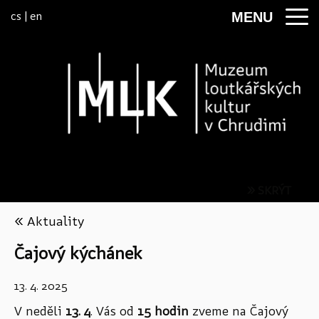
Přeskočit na menu
cs
|
en
MENU
» SKRÝT
« Aktuality
Čajový kýchánek
13. 4. 2025
V neděli
13. 4
. Vás od
15 hodin
zveme na Čajový