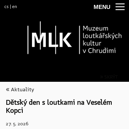
Přeskočit na menu
cs
|
en
MENU
» SKRÝT
« Aktuality
Dětský den s loutkami na Veselém
Kopci
27. 5. 2026