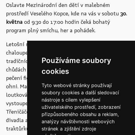
Oslavte Mezinárodní den dětí v malebném
prostředí Veselého Kopce, kde na vás v sobotu
30.
května
od 9:30 do 17:00 hodin čeká bohatý
program plný smíchu, her a pohádek.
Letošní ročník promění areál roubených
chaloupek v kouzelné místo plné tvořivých dílen,
Používáme soubory
tradičních staročeských her jako chůze na
chůdách či honění obruče, a chybět nebude ani
cookies
pečení figurálního pečiva nebo opékání jablek na
Tyto webové stránky používají
ohni. Malí i velcí návštěvníci se mohou těšit na
soubory cookies a další sledovací
loutková představení divadla Loutky bez hranic,
nástroje s cílem vylepšení
vystoupení dětského folklorního souboru
uživatelského prostředí, zobrazení
Třeničáček, letošní novinku v podobě stínového
přizpůsobeného obsahu a reklam,
divadla a také na oblíbené focení na historickém
analýzy návštěvnosti webových
traktůrku Zetor.
stránek a zjištění zdroje