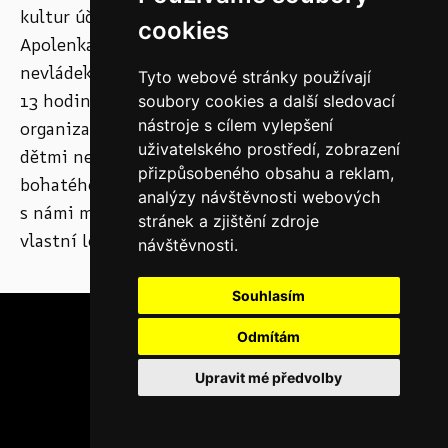
kultur účastní Hravého odpoledne na farmě
cookies
Apolenka ve Spojilu, které pořádá Koalice
nevládek Pardubicka. Přijďte se v úterý 11. září od
Tyto webové stránky používají
13 hodin podívat na zvířátka a podpořit
soubory cookies a další sledovací
nástroje s cílem vylepšení
organizace a lidi pracující s handicapovanými
uživatelského prostředí, zobrazení
dětmi nebo se věnující ochraně přírody. V rámci
přizpůsobeného obsahu a reklam,
bohatého doprovodného programu si
analýzy návštěvnosti webových
s námi můžete vyrobit a přinést domů svoji
stránek a zjištění zdroje
vlastní loutku.
návštěvnosti.
Souhlasím
Odmítám
Upravit mé předvolby