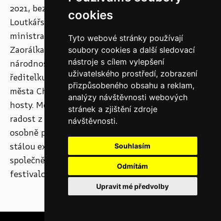
2021, bezprostředně před zahájením festivalu
cookies
Loutkářská Chrudim přivítat v našem muzeu
ministra kultury České republiky Lubomíra
Tyto webové stránky používají
Zaorálka, ředitelku odboru regionální a
soubory cookies a další sledovací
nástroje s cílem vylepšení
národnostní kultury Zuzanu Malcovou, mj.
uživatelského prostředí, zobrazení
ředitelku NIPOS Lenku Lázňovskou, starostu
přizpůsobeného obsahu a reklam,
města Chrudim Františka Pilného a další milé
analýzy návštěvnosti webových
hosty. Měli jsme tak jedinečnou příležitost sdílet
stránek a zjištění zdroje
radost z výstavy Tajemství dřevěné loutky a
návštěvnosti.
osobně provést tyto vskutku vzácné návštěvníky
stálou expozicí a Mydlářovským domem, strávit
Souhlasím
společně příjemný letní čas také v započaté
Odmítám
festivalové atmosféře.
Upravit mé předvolby