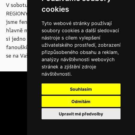
V sobotu 21. 6. se MLK vydalo na festival
cookies
REGIONY do Hradce Králové. Představili
jsme fenomén rodinných loutkových divadel, ale
Tyto webové stránky používají
hlavně měli účastníci našeho workshopu možnost
soubory cookies a další sledovací
nástroje s cílem vylepšení
si jedno takové i vyrobit. Děkujeme hradeckým
uživatelského prostředí, zobrazení
fanouškům loutkového divadla za účast a těšíme
přizpůsobeného obsahu a reklam,
se na Vaši návštěvu u nás v Chrudimi!
analýzy návštěvnosti webových
stránek a zjištění zdroje
návštěvnosti.
Souhlasím
Odmítám
Upravit mé předvolby