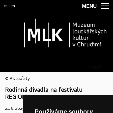
Přeskočit na menu
cs
|
en
MENU
» SKRÝT
« Aktuality
Rodinná divadla na festivalu
REGIONY
21. 6. 2025
Používáme soubory