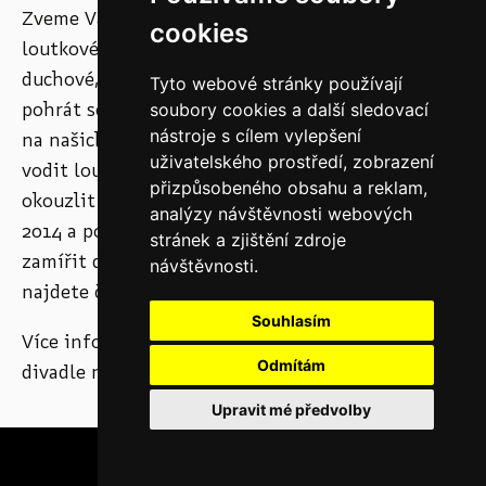
Zveme Vás do světa vietnamského vodního
cookies
loutkového divadla – tam, kde hrají draci, rybáři i
duchové, a jevištěm je samotná voda. Přijďte si
Tyto webové stránky používají
pohrát se zmenšeným modelem vodního jeviště
soubory cookies a další sledovací
nástroje s cílem vylepšení
na našich terasách a vyzkoušejte si, jaké to je
uživatelského prostředí, zobrazení
vodit loutky jako pravý loutkář. Nechte se
přizpůsobeného obsahu a reklam,
okouzlit originálními fotografiemi z výstavy roku
analýzy návštěvnosti webových
2014 a pokud vás svět na vodě zaujme, můžete
stránek a zjištění zdroje
zamířit do 4. patra stálé expozice MLK, kde
návštěvnosti.
najdete čtyři z nejstarší vodní loutek na světě.
Souhlasím
Více info o Vietnamském vodním loutkovém
Odmítám
divadle najdete
zde
.
Upravit mé předvolby