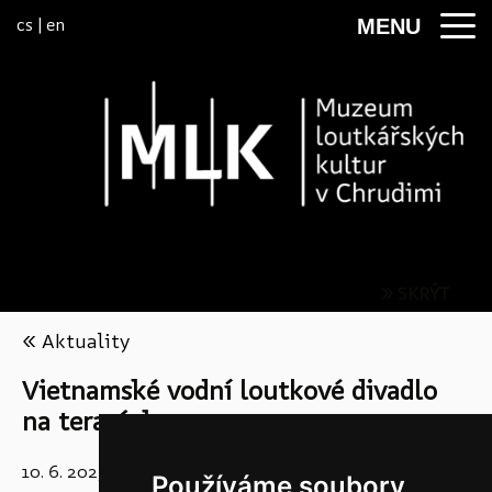
Přeskočit na menu
cs
|
en
MENU
» SKRÝT
« Aktuality
Vietnamské vodní loutkové divadlo
na terasách muzea
10. 6. 2025
–
28. 9. 2025
Používáme soubory