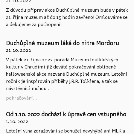
r
21. 10. 2022
á
Z důvodu příprav akce Duchůplné muzeum bude v pátek
n
21. října muzeum až do 15 hodin zavřeno! Omlouváme se
k
a děkujeme za pochopení!
y
Duchůplné muzeum láká do nitra Mordoru
21. 10. 2022
V pátek 21. října 2022 pořádá Muzeum loutkářských
kultur v Chrudimi již deváté pokračování oblíbené
halloweenské akce nazvané Duchůplné muzeum. Letošní
ročník je inspirován příběhy J.R.R. Tolkiena, a tak se
návštěvníci mohou...
pokračování...
Od 1.10. 2022 dochází k úpravě cen vstupného
1. 10. 2022
Letošní vlna zdražování se bohužel nevyhýbá ani MLK a