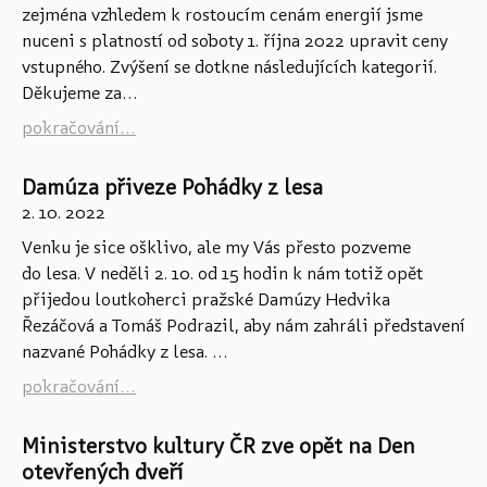
zejména vzhledem k rostoucím cenám energií jsme
nuceni s platností od soboty 1. října 2022 upravit ceny
vstupného. Zvýšení se dotkne následujících kategorií.
Děkujeme za...
pokračování...
Damúza přiveze Pohádky z lesa
2. 10. 2022
Venku je sice ošklivo, ale my Vás přesto pozveme
do lesa. V neděli 2. 10. od 15 hodin k nám totiž opět
přijedou loutkoherci pražské Damúzy Hedvika
Řezáčová a Tomáš Podrazil, aby nám zahráli představení
nazvané Pohádky z lesa. ...
pokračování...
Ministerstvo kultury ČR zve opět na Den
otevřených dveří