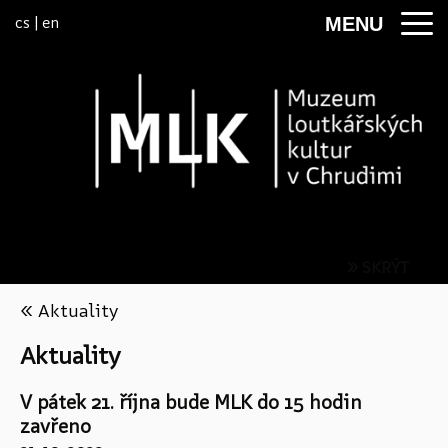
Přeskočit na menu
cs
|
en
MENU
» SKRÝT
« Aktuality
Aktuality
V pátek 21. října bude MLK do 15 hodin
S
zavřeno
t