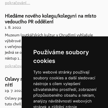
pokračování...
Hledáme nového kolegu/kolegyni na místo
vedoucího PR oddělení
1. 8. 2022
Muzeum loutkářských kultur v Chrudimi vyhlašuje
výběrové řízení na pozici Vedoucí oddělení pro práci
s veřejností, oddělení PR a edukace, akce pro veřejnost.
Používáme soubory
Jedná se o pracovní poměr na dohbu určitou - 12 měsíců,
nástup 1....
cookies
pokračování...
Tyto webové stránky používají
soubory cookies a další sledovací
Oslavy nekončí, těšíme se na Vás v srpnu Bez
nástroje s cílem vylepšení
nití
uživatelského prostředí, zobrazení
19. 7. 2022
přizpůsobeného obsahu a reklam,
Oslavy padesátin MLK máme zdárně za sebou, ale již v
analýzy návštěvnosti webových
tuto chvíli pro naše návštěvníky připravujeme již šestý
stránek a zjištění zdroje