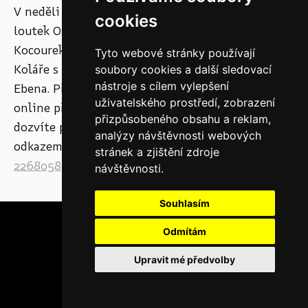
V neděli 10. ledna 2021 vás zveme do Divadla
cookies
loutek Ostrava, kde se bude hrát představení
Kocourek Modroočko podle kouzelné knížky Josefa
Tyto webové stránky používají
Koláře s neméně kouzelnými písničkami Marka
soubory cookies a další sledovací
nástroje s cílem vylepšení
Ebena. Představení začíná v 17 hodin a bude
uživatelského prostředí, zobrazení
online přenášeno z Divadla loutek. Více se
přizpůsobeného obsahu a reklam,
dozvíte pod tímto
analýzy návštěvnosti webových
odkazem:
https://www.facebook.com/events/18290
stránek a zjištění zdroje
22680589606/
návštěvnosti.
Souhlasím
Odmítám
Upravit mé předvolby