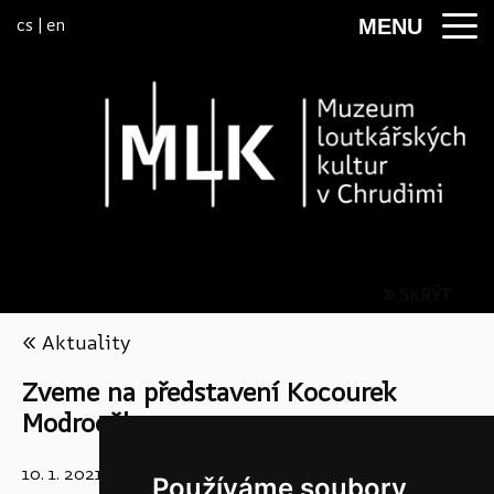
Přeskočit na menu
cs
|
en
MENU
» SKRÝT
« Aktuality
Zveme na představení Kocourek
Modroočko
10. 1. 2021
Používáme soubory