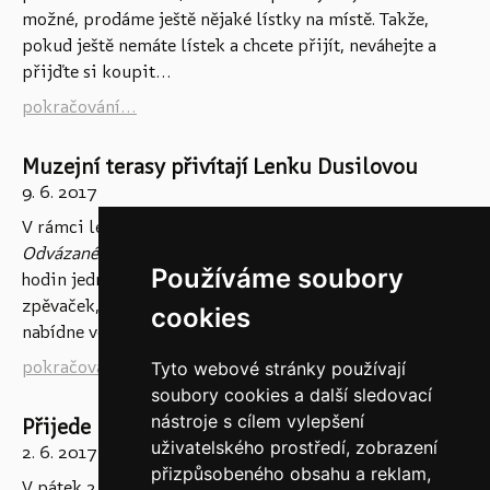
možné, prodáme ještě nějaké lístky na místě. Takže,
pokud ještě nemáte lístek a chcete přijít, neváhejte a
přijďte si koupit...
pokračování...
Muzejní terasy přivítají Lenku Dusilovou
9. 6. 2017
V rámci letního cyklu kulturních programů
Bez nití -
Odvázané pátky na terasách
zahraje 9. června od 20
Používáme soubory
hodin jedna z nejvýraznějších současných českých
zpěvaček, Lenka Dusilová. V sólovém vystoupení
cookies
nabídne vedle...
pokračování...
Tyto webové stránky používají
soubory cookies a další sledovací
nástroje s cílem vylepšení
Přijede k nám pouť!
uživatelského prostředí, zobrazení
2. 6. 2017
přizpůsobeného obsahu a reklam,
V pátek 2. června 2017 zveme v rámci oslav