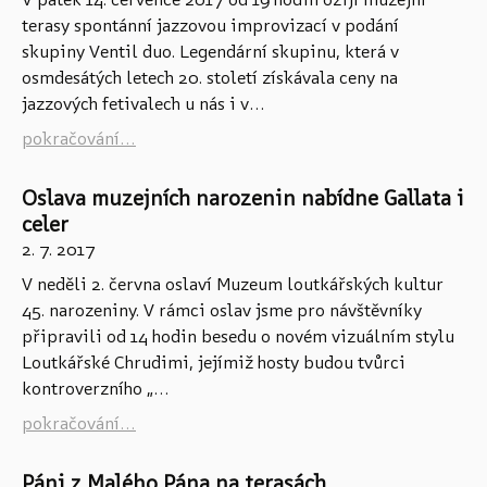
á
terasy spontánní jazzovou improvizací v podání
n
skupiny Ventil duo. Legendární skupinu, která v
k
osmdesátých letech 20. století získávala ceny na
y
jazzových fetivalech u nás i v...
pokračování...
Oslava muzejních narozenin nabídne Gallata i
celer
2. 7. 2017
V neděli 2. června oslaví Muzeum loutkářských kultur
45. narozeniny. V rámci oslav jsme pro návštěvníky
připravili od 14 hodin besedu o novém vizuálním stylu
Loutkářské Chrudimi, jejímiž hosty budou tvůrci
kontroverzního „...
pokračování...
Páni z Malého Pána na terasách