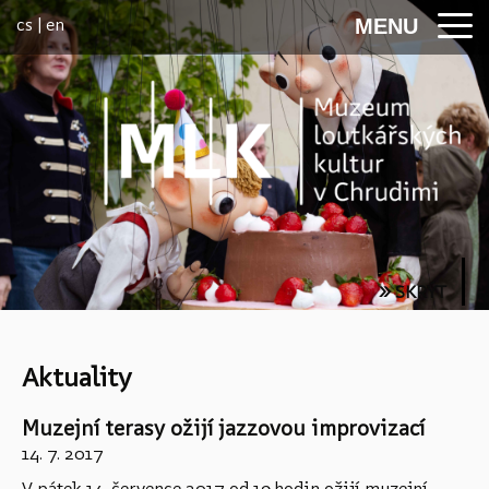
Přeskočit na menu
cs
|
en
MENU
» SKRÝT
Aktuality
Muzejní terasy ožijí jazzovou improvizací
S
t
14. 7. 2017
r
V pátek 14. července 2017 od 19 hodin ožijí muzejní