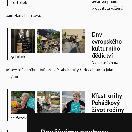
lietartury nám
10 fotek
předčítala vážená
paní Hana Lamková.
Dny
evropského
kulturního
dědictví
9 fotek
Na terasách na
oslavy kulturního dědictví zahrály kapely Cirkus Blues a John
Hayllor.
Křest knihy
Pohádkový
život rodiny
Lamkových
12 fotek