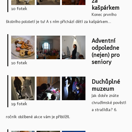
za
á
kašpárkem
10 fotek
n
Konec prvního
k
školního pololetí je tu! A s ním přichází děti za kašpárkem...
y
Adventní
odpoledne
(nejen) pro
seniory
10 fotek
Duchůplné
muzeum
Jak dobře znáte
chrudimské pověsti
19 fotek
a strašidla? 6.
ročník oblíbené akce vám je přiblížil.