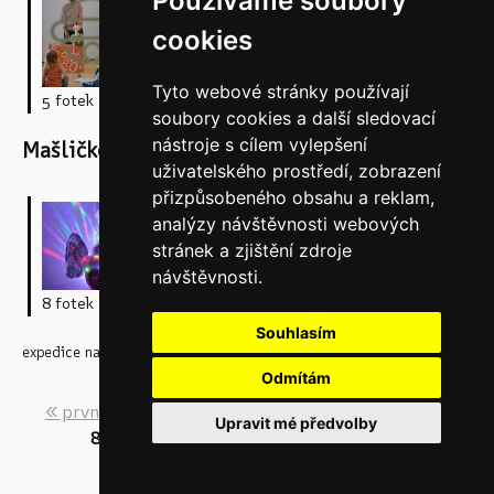
Používáme soubory
Tvořivá dílna
cookies
s loutkami
Panem
Tyto webové stránky používají
Barvičkou a
5 fotek
soubory cookies a další sledovací
Slečnou
nástroje s cílem vylepšení
Mašličkou
uživatelského prostředí, zobrazení
přizpůsobeného obsahu a reklam,
Zážitková
analýzy návštěvnosti webových
prohlídka
stránek a zjištění zdroje
MLK
návštěvnosti.
Zážitková
8 fotek
prohlídka MLK -
Souhlasím
expedice na PLANETU ANIMACE
Odmítám
« první
‹ předchozí
…
2
3
4
5
6
7
Upravit mé předvolby
8
9
10
následující ›
poslední »