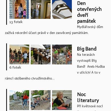
Den
otevřených
dveří
památek
13 fotek
Mydlářovský dům
zažívá rekordní účast právě v den zasvěcený památkám.
Big Band
Na terasách
vystoupil Big
Band! Aneb Hudba
6 fotek
v ulicích! A to v
rámci oblíbeného chrudimského...
Noc
literatury
Při květnové noci