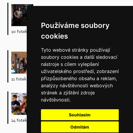
Mezinárodní den loutkového
divadla
Používáme soubory
Loutkářský svátek oslaven dvěmi
komentovanými prohlídky s kurátorkou Lucií
10 fotek
cookies
Holanou.
Tyto webové stránky používají
O Jankovi a jeho výdělcích
soubory cookies a další sledovací
nástroje s cílem vylepšení
O Jankovi dobrém jako čerstvý chléb, jen do
uživatelského prostředí, zobrazení
práce se mu moc nechce.
přizpůsobeného obsahu a reklam,
11 fotek
analýzy návštěvnosti webových
stránek a zjištění zdroje
Jarní prázdniny v muzeu
návštěvnosti.
Přivítali jsme na loutkovém "příměšťáku" děti z
Ukrajiny bydlící v Chrudimi.
Souhlasím
14 fotek
Odmítám