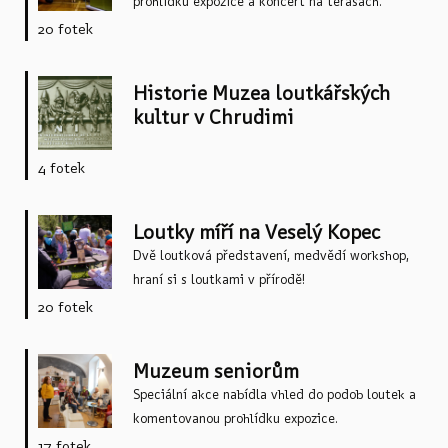
prohlídku expozice a koncert na terasách.
á
20 fotek
n
k
y
Historie Muzea loutkářských
kultur v Chrudimi
4 fotek
Loutky míří na Veselý Kopec
Dvě loutková představení, medvědí workshop,
hraní si s loutkami v přírodě!
20 fotek
Muzeum seniorům
Speciální akce nabídla vhled do podob loutek a
komentovanou prohlídku expozice.
17 fotek