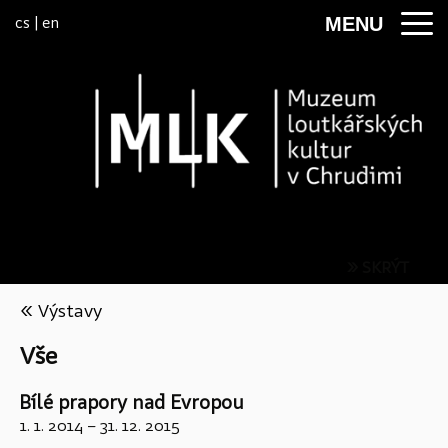
Přeskočit na menu
cs
|
en
MENU
» SKRÝT
« Výstavy
Vše
Bílé prapory nad Evropou
1. 1. 2014
–
31. 12. 2015