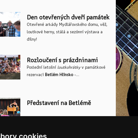
Den otevřených dveří památek
Otevřené arkády Mydlářovského domu, věž,
loutkové herny, stálá a sezónní výstava a
dílny!
Rozloučení s prázdninami
Poslední letošní
loutkohrátky
v památkové
rezervaci
Betlém Hlinsko
-...
Představení na Betlémě
bory cookies