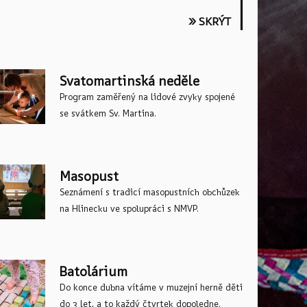
» ODKRÝT
» SKRÝT
Svatomartinská neděle
Program zaměřený na lidové zvyky spojené
se svátkem Sv. Martina.
Masopust
Seznámení s tradicí masopustních obchůzek
na Hlinecku ve spolupráci s NMVP.
Batolárium
Do konce dubna vítáme v muzejní herně děti
do 3 let, a to každý čtvrtek dopoledne.