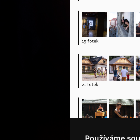
15 fotek
21 fotek
13 fotek
Používáme sou