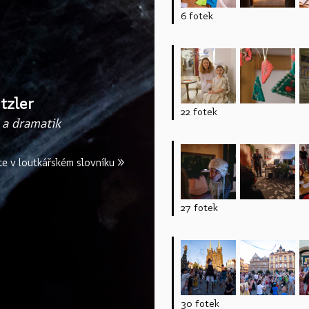
6 fotek
tzler
22 fotek
 a dramatik
te v loutkářském slovníku »
27 fotek
30 fotek