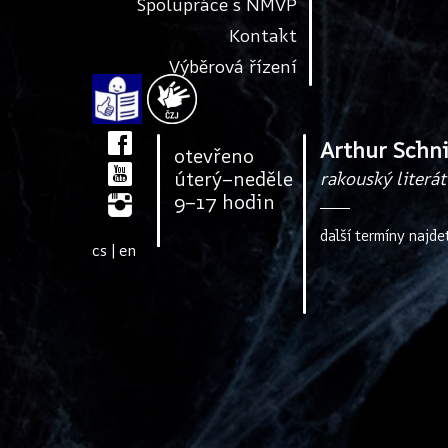
Spolupráce s NMVP
Kontakt
Výběrová řízení
Arthur Schni
otevřeno
úterý–neděle
rakouský literát
9–17 hodin
další termíny najde
cs
|
en