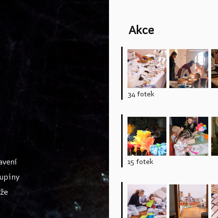
Přeskočit na menu
Akce
S
t
r
á
34 fotek
n
k
y
avení
15 fotek
upiny
áže