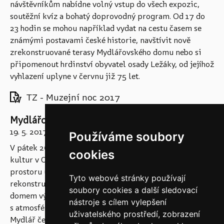
návštěvníkům nabídne volný vstup do všech expozic,
soutěžní kvíz a bohatý doprovodný program. Od 17 do
23 hodin se mohou například vydat na cestu časem se
známými postavami české historie, navštívit nově
zrekonstruované terasy Mydlářovského domu nebo si
připomenout hrdinství obyvatel osady Ležáky, od jejíhož
vyhlazení uplyne v červnu již 75 let.
TZ - Muzejní noc 2017
Mydlářovský dům zažije osvícení
19. 5. 2017
Používáme soubory
V pátek 26. května 2017 zve Muzeum loutkářských
cookies
kultur v Chrudimi na slavnostní otevření nového
prostoru určeného návštěvníkům. Po rozsáhlé
Tyto webové stránky používají
rekonstrukci vzniklo na terasách za Mydlářovským
soubory cookies a další sledovací
domem výjimečné místo k odpočinku i setkávání
nástroje s cílem vylepšení
s atmosférou italského Toskánska, odkud kdysi Matěj
uživatelského prostředí, zobrazení
Mydlář čerpal inspiraci pro renesanční přestavbu svého