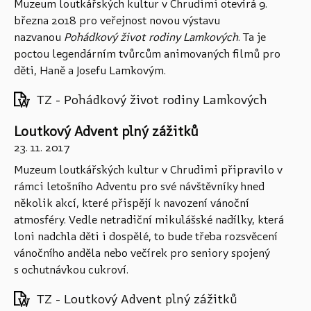
Muzeum loutkářských kultur v Chrudimi otevírá 9.
března 2018 pro veřejnost novou výstavu
nazvanou
Pohádkový život rodiny Lamkových
. Ta je
poctou legendárním tvůrcům animovaných filmů pro
děti, Haně a Josefu Lamkovým.
TZ - Pohádkový život rodiny Lamkových
Loutkový Advent plný zážitků
23. 11. 2017
Muzeum loutkářských kultur v Chrudimi připravilo v
rámci letošního Adventu pro své návštěvníky hned
několik akcí, které přispějí k navození vánoční
atmosféry. Vedle netradiční mikulášské nadílky, která
loni nadchla děti i dospělé, to bude třeba rozsvěcení
vánočního anděla nebo večírek pro seniory spojený
s ochutnávkou cukroví.
TZ - Loutkový Advent plný zážitků