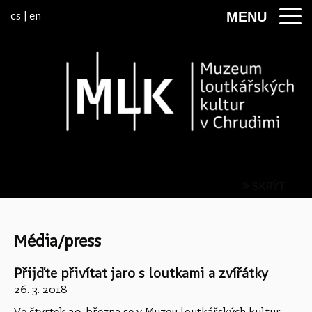
Přeskočit na menu
cs
|
en
MENU
» SKRÝT
Média/press
Přijďte přivítat jaro s loutkami a zvířátky
26. 3. 2018
Ve čtvrtek 29. března se v Muzeu loutkářských kultur