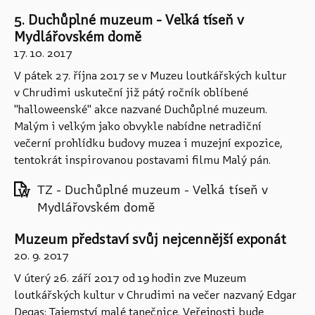
5. Duchůplné muzeum - Velká tíseň v
Mydlářovském domě
17. 10. 2017
V pátek 27. října 2017 se v Muzeu loutkářských kultur
v Chrudimi uskuteční již pátý ročník oblíbené
"halloweenské" akce nazvané Duchůplné muzeum.
Malým i velkým jako obvykle nabídne netradiční
večerní prohlídku budovy muzea i muzejní expozice,
tentokrát inspirovanou postavami filmu Malý pán.
TZ - Duchůplné muzeum - Velká tíseň v
Mydlářovském domě
Muzeum představí svůj nejcennější exponát
20. 9. 2017
V úterý 26. září 2017 od 19 hodin zve Muzeum
loutkářských kultur v Chrudimi na večer nazvaný Edgar
Degas: Tajemství malé tanečnice. Veřejnosti bude